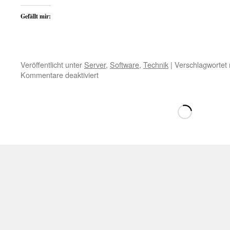
Gefällt mir:
Veröffentlicht unter
Server
,
Software
,
Technik
|
Verschlagwortet 
für
Kommentare deaktiviert
Gedanken
zu
einem
neuen
NAS
Neue
Seite
wird
geladen …