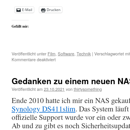
E-Mail
Drucken
Gefällt mir:
Veröffentlicht unter
Film
,
Software
,
Technik
|
Verschlagwortet mi
für
Kommentare deaktiviert
TaRen
–
Tatort
Gedanken zu einem neuen N
Renamer
Veröffentlicht am
23.10.2021
von
thirtysomething
Ende 2010 hatte ich mir ein NAS gekauf
Synology DS411slim
. Das System läuft
offizielle Support wurde vor ein oder zwe
Ab und zu gibt es noch Sicherheitsupdat